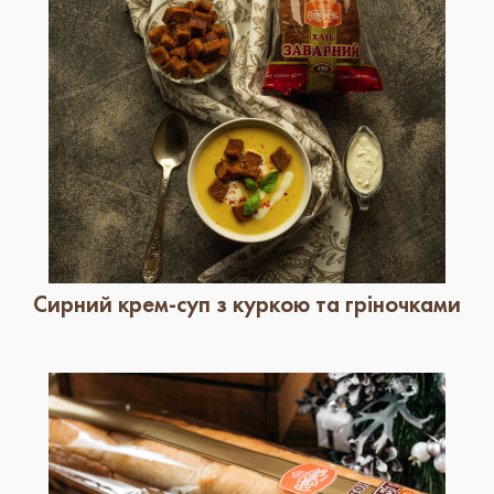
Сирний крем-суп з куркою та гріночками