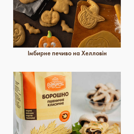
Імбирне печиво на Хелловін