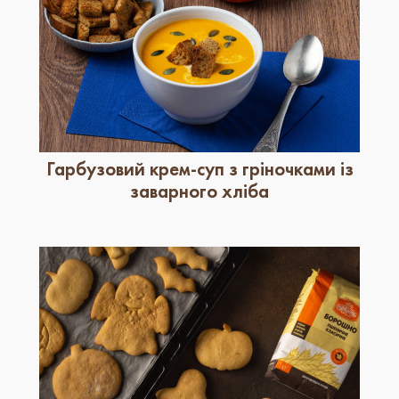
Гарбузовий крем-суп з гріночками із
заварного хліба