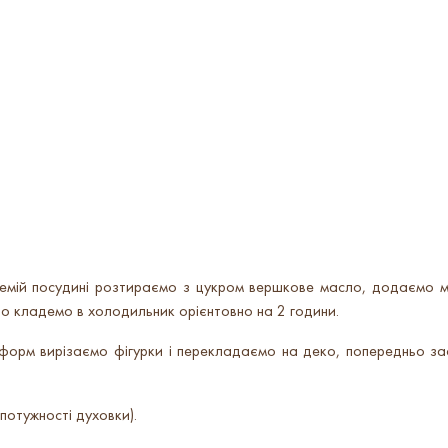
ремій посудині розтираємо з цукром вершкове масло, додаємо ме
то кладемо в холодильник орієнтовно на 2 години.
орм вирізаємо фігурки і перекладаємо на деко, попередньо зас
отужності духовки).