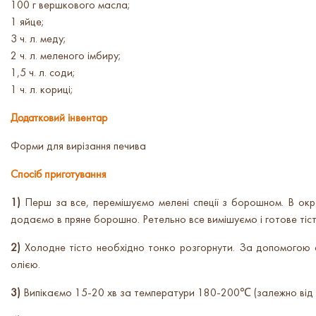
100 г вершкового масла;
1 яйце;
3 ч. л. меду;
2 ч. л. меленого імбиру;
1,5 ч. л. соди;
1 ч. л. кориці;
Додатковий інвентар
Форми для вирізання печива
Спосіб приготування
1)
Перш за все, перемішуємо мелені спеції з борошном. В ок
додаємо в пряне борошно. Ретельно все вимішуємо і готове тіс
2)
Холодне тісто необхідно тонко розгорнути. За допомогою ф
олією.
3)
Випікаємо 15-20 хв за температури 180-200℃ (залежно від п