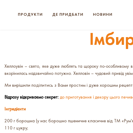
ПРОДУКТИ
ДЕ ПРИДБАТИ
НОВИНИ
Імбир
Хеллоувін – свято, яке дуже люблять та щороку по-особливому ві
вкорінилась надзвичайно потужно. Хелловін – чудовий привід увім
Ми вирішили поділитись з Вами простим і дуже хорошим рецепт
Відразу відкриваємо секрет:
до приготування і декору цього печив
Інгредієнти
200 г борошна (у нас борошно пшеничне класичне від ТМ «Рум'я
110 г цукру;