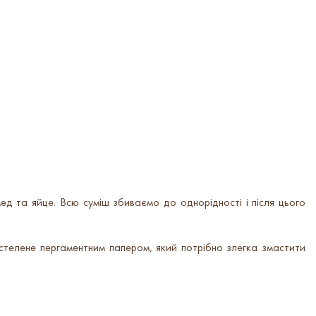
д та яйце. Всю суміш збиваємо до однорідності і після цього
телене пергаментним папером, який потрібно злегка змастити