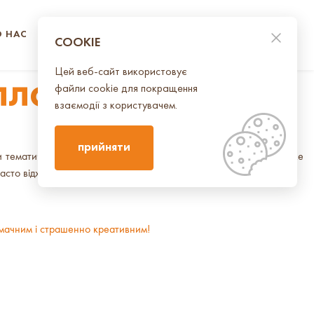
О НАС
КОНТАКТИ
UA
EN
COOKIE
Цей веб-сайт використовує
лловін
файли cookie для покращення
взаємодії з користувачем.
прийняти
 тематичні вечірки у цей день з'явилась не так давно, проте вже
асто відходить на інший план.
 смачним і страшенно креативним!