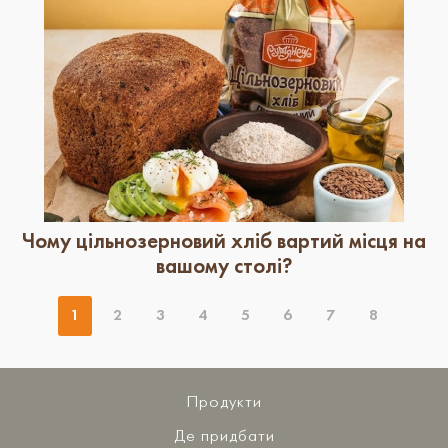
Чому цільнозерновий хліб вартий місця на
вашому столі?
1
2
3
4
5
6
7
8
Продукти
Де придбати