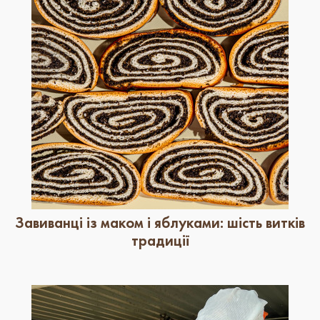
Завиванці із маком і яблуками: шість витків
традиції