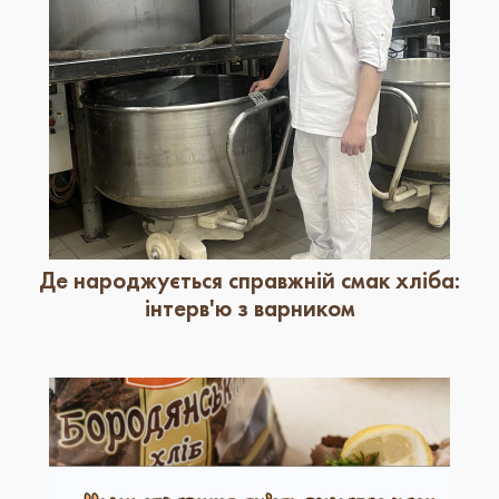
Де народжується справжній смак хліба:
інтерв'ю з варником