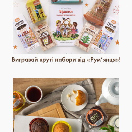
Вигравай круті набори від «Рум’янця»!