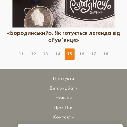
«Бородинський». Як готується легенда від
«Рум’янця»
11
12
13
14
15
16
17
18
Продукти
Де придбати
Новини
Про Нас
Контакти