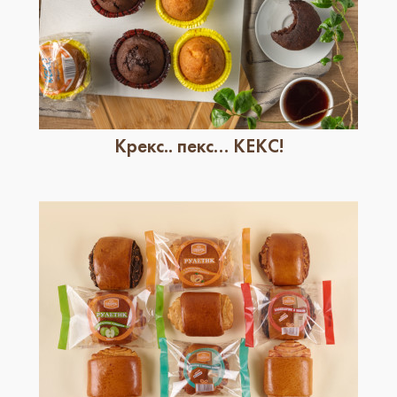
Крекс.. пекс… КЕКС!