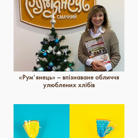
«Рум’янець» – впізнаване обличчя
улюблених хлібів