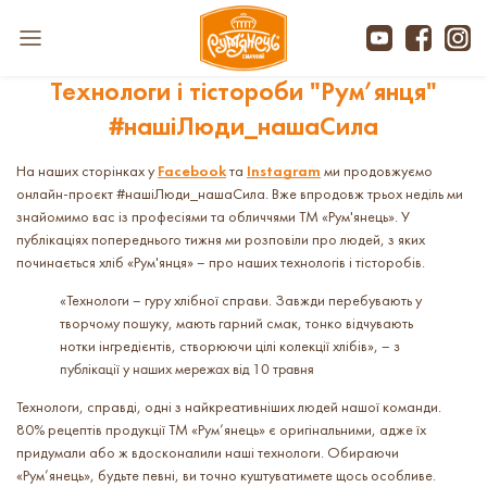
Технологи і тістороби "Рум’янця"
#нашіЛюди_нашаСила
На наших сторінках у
Facebook
та
Instagram
ми продовжуємо
онлайн-проєкт #нашіЛюди_нашаСила. Вже впродовж трьох неділь ми
знайомимо вас із професіями та обличчями ТМ «Рум'янець». У
публікаціях попереднього тижня ми розповіли про людей, з яких
починається хліб «Рум'янця» – про наших технологів і тісторобів.
«Технологи – гуру хлібної справи. Завжди перебувають у
творчому пошуку, мають гарний смак, тонко відчувають
нотки інгредієнтів, створюючи цілі колекції хлібів», –
з
публікації у наших мережах від 10 травня
Технологи, справді, одні з найкреативніших людей нашої команди.
80% рецептів продукції ТМ «Рум’янець» є оригінальними, адже їх
придумали або ж вдосконалили наші технологи. Обираючи
«Рум’янець», будьте певні, ви точно куштуватимете щось особливе.