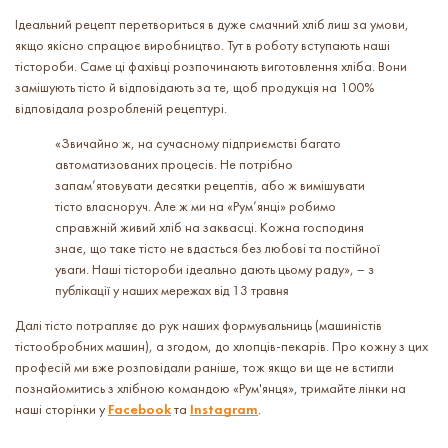
Ідеальний рецепт перетвориться в дуже смачний хліб лиш за умови,
якщо якісно спрацює виробництво. Тут в роботу вступають наші
тістороби. Саме ці фахівці розпочинають виготовлення хліба. Вони
замішують тісто й відповідають за те, щоб продукція на 100%
відповідала розробленій рецептурі.
«Звичайно ж, на сучасному підприємстві багато
автоматизованих процесів. Не потрібно
запам’ятовувати десятки рецептів, або ж вимішувати
тісто власноруч. Але ж ми на «Рум’янці» робимо
справжній живий хліб на заквасці. Кожна господиня
знає, що таке тісто не вдасться без любові та постійної
уваги. Наші тістороби ідеально дають цьому раду»,
–
з
публікації у наших мережах від 13 травня
Далі тісто потрапляє до рук наших формувальниць (машиністів
тістообробних машин), а згодом, до хлопців-пекарів. Про кожну з цих
професій ми вже розповідали раніше, тож якщо ви ще не встигли
познайомитись з хлібною командою «Рум'янця», тримайте лінки на
наші сторінки у
Facebook
та
Instagram
.