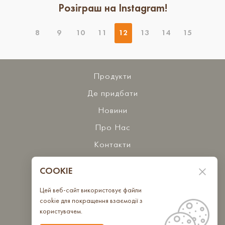
Розіграш на Instagram!
8
9
10
11
12
13
14
15
Продукти
Де придбати
Новини
Про Нас
Контакти
COOKIE
Бажаєте з нами співпрацювати?
Цей веб-сайт використовує файли
Зв'яжіться з нами
cookie для покращення взаємодії з
користувачем.
Ми в спільнотах