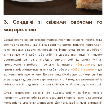
3. Сендвічі зі свіжими овочами та
моцареллою
Сендвічами та канапками харчуватись постійно не варто, проте, якщо
вже так трапилось, що інших варіантів катма, радимо приготувати
такий перекус з корисних інгредієнтів. Наприклад, за основу обрати
житньо-пшеничні хліби або хліби з додаванням каші. У нашому
асортименті, ви точно знайдете варіант собі до смаку. Ми ж,
пропонуємо спробувати сендвічі із нашого
«Заварного»
, для
прихильників житньо-пшеничних хлібів, або ж з
«Хліба з льоном»
– для
шанувальників пшеничного. До речі, наш «Хліб з льоном» корисний не
лише завдяки додаванню зерняток льону, а й тому, що виготовлений із
найякісніших інгредієнтів на справжній пшеничній заквасці та заварці.
Отож, формуємо сендвіч. За смаком хлібну скибочку можна
намастити маслом або крем-сиром, далі листочки зелені, кружельця
помідорів та шматочки моцарелли. Для того, щоб вийшов справжній