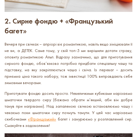
2. Сирне фондю + «Французький
багет»
Вечеря при свічках – апріорі віє романтикою, навіть якщо зініціювали її
не ви, а ДЕТЕК. Саме тому, у свій топ-5 ми вирішили дотати страву,
оповиту романтикою Альп. Відразу зазначимо, що для приготування
сирного фондю, обов’язково потрібно придбати спеціальну чашу та
підставку, на яку закріплюється чаша і свіча. Із переваг – досить
приємна ціна такого набору, тож інвестиції 100% виправдають себе
зимовими вечорами.
Приготувати фондю досить просто. Невеличкими кубиками нарізаємо
шматочки твердого сиру (бажано обрати м’якший, аби він добре
танув при нагріванні). Над запаленою свічкою встановлюємо чашу і
чекаємо поки шматочки сиру почнуть танути. У цей час нарізаємо
скибочками
«Французький»
багет і занурюємо у розплавлений сир.
Смакуйте в задоволення!