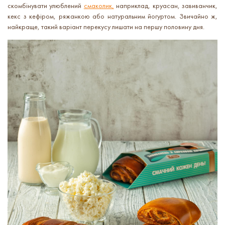
скомбінувати улюблений
смаколик,
наприклад, круасан, завиванчик,
кекс з кефіром, ряжанкою або натуральним йогуртом. Звичайно ж,
найкраще, такий варіант перекусу лишати на першу половину дня.