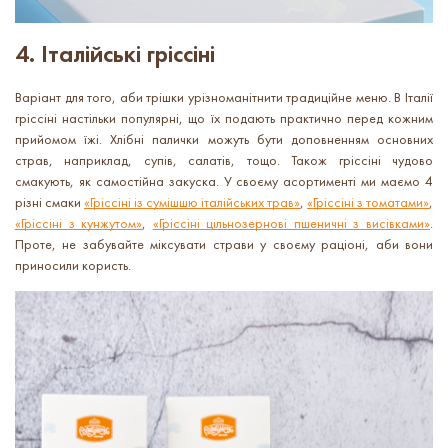
4. Італійські гріссіні
Варіант для того, аби трішки урізноманітнити традиційне меню. В Італії
гріссіні настільки популярні, що їх подають практично перед кожним
прийомом їжі. Хлібні палички можуть бути доповненням основних
страв, наприклад, супів, салатів, тощо. Також гріссіні чудово
смакують, як самостійна закуска. У своєму асортименті ми маємо 4
різні смаки
«Гріссіні із сумішшю італійських трав»
,
«Гріссіні з томатами»
,
«Гріссіні з кунжутом»
,
«Гріссіні цільнозернові пшеничні з висівками»
.
Проте, не забувайте міксувати страви у своєму раціоні, аби вони
приносили користь.