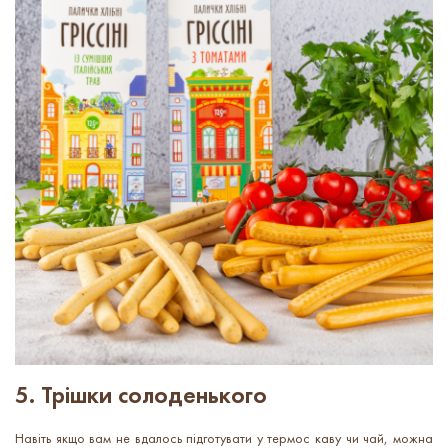
5. Трішки солоденького
Навіть якщо вам не вдалось підготувати у термос каву чи чай, можна