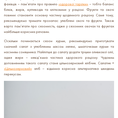
фахівців – пам’ятати про правило
«здорової тарілки»
– тобто баланс
білків, жирів, вуглеводів та клітковини у раціоні. Фрукти та овочі
повинні становити основну частину щоденного раціону. Саме тому,
рекомендуємо тримати прозапас улюблені овочі та фрукти. Також
варто пам’ятати про сезонність, адже у сезонних овочах та фруктах
найбільше корисних речовин.
Оскільки починається сезон хурми, рекомендуємо приготувати
смачний салат з улюбленим міксом зелені, шматочками хурми та
насінням соняшника. Найліпше до салату додати трішки оливкової олії,
адже жири – невід’ємна частина здорового раціону. Чудовим
доповненням такого салату стане цільнозерновий хлібчик. Салатик +
«
Цільнозерновий»
хліб – відмінна корисна альтернатива швидким
перекусам.