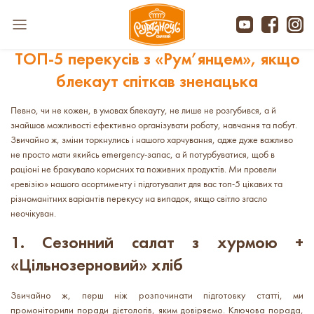
ТОП-5 перекусів з «Рум’янцем», якщо
блекаут спіткав зненацька
Певно, чи не кожен, в умовах блекауту, не лише не розгубився, а й
знайшов можливості ефективно організувати роботу, навчання та побут.
Звичайно ж, зміни торкнулись і нашого харчування, адже дуже важливо
не просто мати якийсь emergency-запас, а й потурбуватися, щоб в
раціоні не бракувало корисних та поживних продуктів. Ми провели
«ревізію» нашого асортименту і підготувалит для вас топ-5 цікавих та
різноманітних варіантів перекусу на випадок, якщо світло згасло
неочікуван.
1. Сезонний салат з хурмою +
«Цільнозерновий» хліб
Звичайно ж, перш ніж розпочинати підготовку статті, ми
промоніторили поради дієтологів, яким довіряємо. Ключова порада,