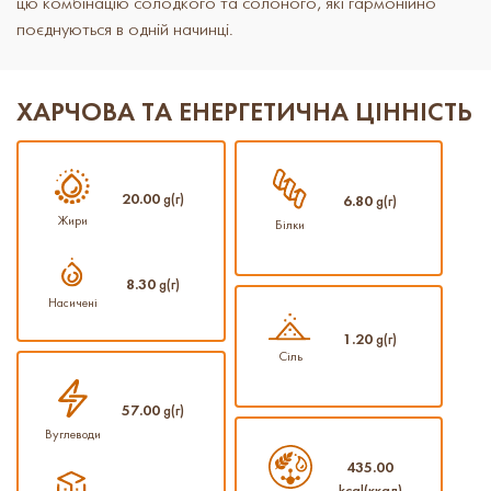
цю комбінацію солодкого та солоного, які гармонійно
поєднуються в одній начинці.
ХАРЧОВА ТА ЕНЕРГЕТИЧНА ЦІННІСТЬ
20.00
g(г)
6.80
g(г)
Жири
Білки
8.30
g(г)
Насичені
1.20
g(г)
Сіль
57.00
g(г)
Вуглеводи
435.00