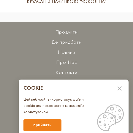
КРУАСАН З НАЧИНКОЮ "ЧОКОЛІНА"
Продукти
Де придбати
Новини
Про Нас
Контакти
COOKIE
Бажаєте з нами співпрацювати?
Цей веб-сайт використовує файли
Зв'яжіться з нами
cookie для покращення взаємодії з
користувачем.
Ми в спільнотах
прийняти