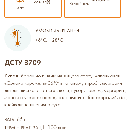
kcal(ккал)
22.00
g(г)
Калорійність
Цукри
УМОВИ ЗБЕРІГАННЯ
+6°C...+28°C
ДСТУ 8709
Склад:
борошно пшеничне вищого сорту, наповнювач
«Солона карамель» 36%* в готовому виробі , маргарин
для для листкового тіста , вода, цукор, дріжджі, маргарин ,
молоко сухе знежирене, поліпшувач хлібопекарський, сіль,
клейковина пшенична суха.
65 г
ВАГА:
100 днів
ТЕРМІН РЕАЛІЗАЦІЇ: