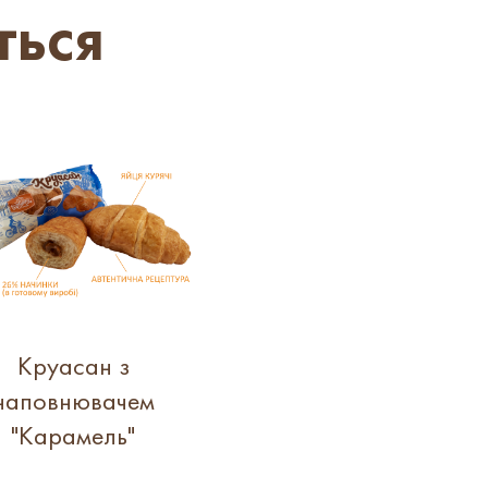
ться
Круасан з
наповнювачем
"Карамель"