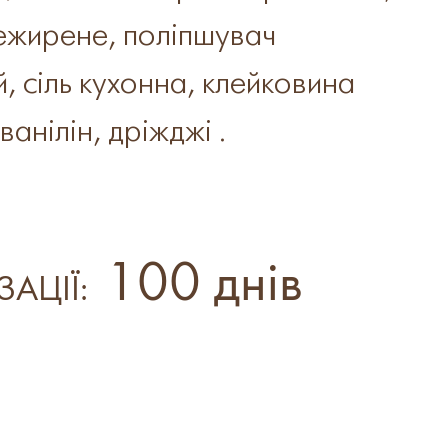
ежирене, поліпшувач
, сіль кухонна, клейковина
ванілін, дріжджі .
100 днів
ЗАЦІЇ: