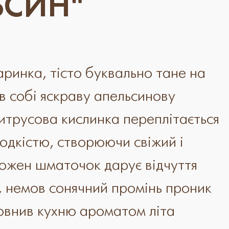
ЬСИН"
ринка, тісто буквально тане на
в собі яскраву апельсинову
итрусова кислинка переплітається
одкістю, створюючи свіжий і
Кожен шматочок дарує відчуття
, немов сонячний промінь проник
повнив кухню ароматом літа