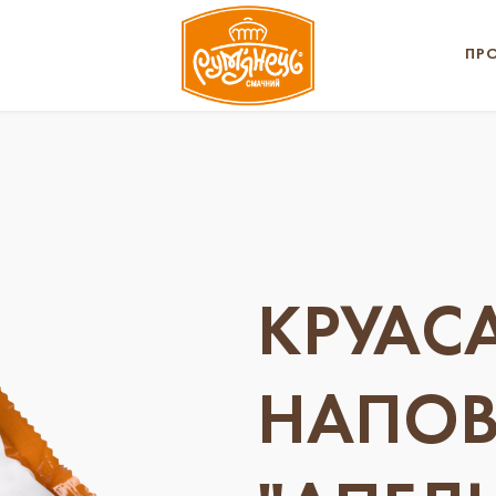
ПР
КРУАС
НАПО