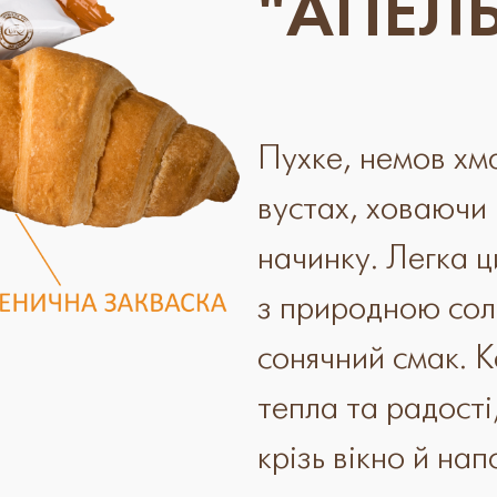
"АПЕЛ
Пухке, немов хма
вустах, ховаючи 
начинку. Легка ц
з природною сол
сонячний смак. 
тепла та радості
крізь вікно й на