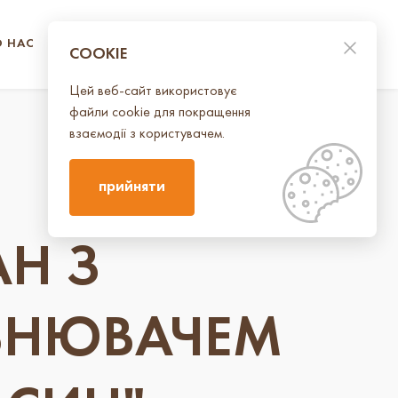
О НАС
КОНТАКТИ
UA
EN
COOKIE
Цей веб-сайт використовує
файли cookie для покращення
взаємодії з користувачем.
прийняти
АН З
ВНЮВАЧЕМ