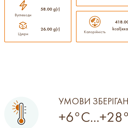
58.00
g(г)
Вуглеводи
418.0
kcal(кка
26.00
g(г)
Калорійність
Цукри
УМОВИ ЗБЕРІГА
+6°C...+28