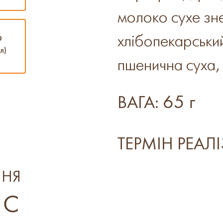
молоко сухе зн
хлібопекарський
0
л)
пшенична суха, 
65 г
ВАГА:
ТЕРМІН РЕАЛІ
ННЯ
°C