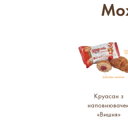
Мож
Круасан з
наповнюваче
«Вишня»