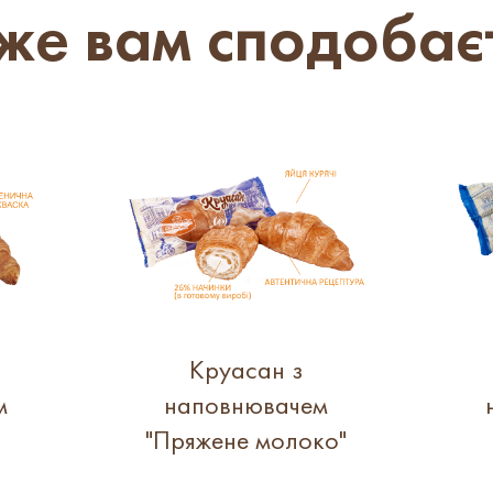
е вам сподобає
Круасан з
м
наповнювачем
"Пряжене молоко"