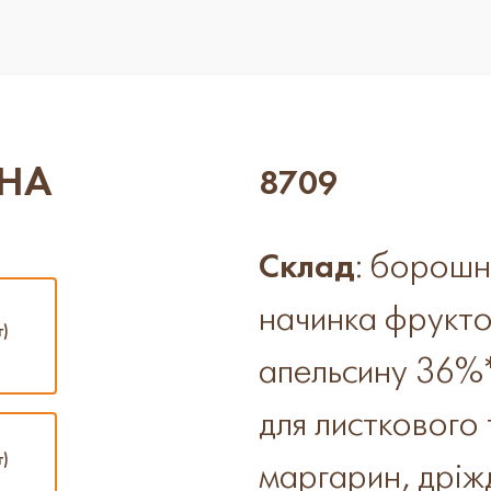
ЧНА
8709
Склад
: борошн
начинка фрукто
г)
апельсину 36%*
для листкового 
г)
маргарин, дріжд