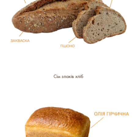
Сім злаків хліб