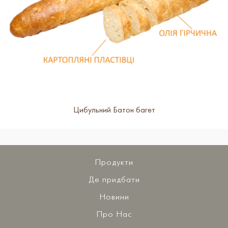
Цибульний Батон багет
Продукти
Де придбати
Новини
Про Нас