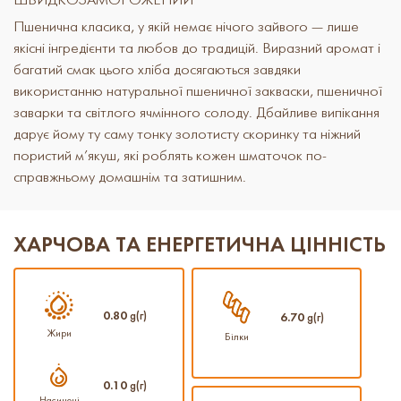
ШВИДКОЗАМОРОЖЕНИЙ
Пшенична класика, у якій немає нічого зайвого — лише
якісні інгредієнти та любов до традицій. Виразний аромат і
багатий смак цього хліба досягаються завдяки
використанню натуральної пшеничної закваски, пшеничної
заварки та світлого ячмінного солоду. Дбайливе випікання
дарує йому ту саму тонку золотисту скоринку та ніжний
пористий м’якуш, які роблять кожен шматочок по-
справжньому домашнім та затишним.
ХАРЧОВА ТА ЕНЕРГЕТИЧНА ЦІННІСТЬ
0.80
g(г)
6.70
g(г)
Жири
Білки
0.10
g(г)
Насичені