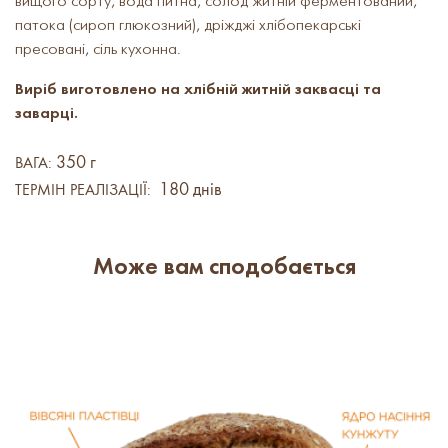
вищого сорту, вода питна, солод житній ферментований,
патока (сироп глюкозний), дріжджі хлібопекарські
пресовані, сіль кухонна.
Виріб виготовлено на хлібній житній заквасці та
заварці.
350 г
ВАГА:
180 днів
ТЕРМІН РЕАЛІЗАЦІЇ:
Може вам сподобається