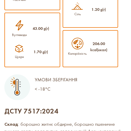
1.20
g(г)
Сіль
43.00
g(г)
Вуглеводи
206.00
kcal(ккал)
1.70
g(г)
Калорійність
Цукри
УМОВИ ЗБЕРІГАННЯ
< -18°C
ДСТУ 7517:2024
Склад
: борошно житнє обдирне, борошно пшеничне