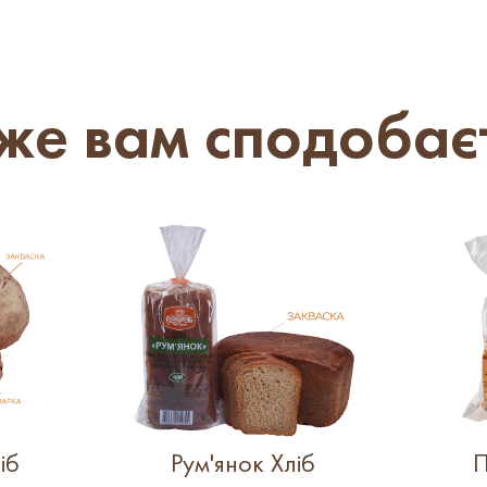
е вам сподобає
іб
Рум'янок Хліб
П