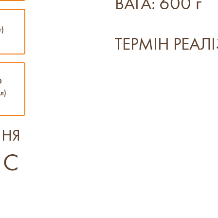
600 г
ВАГА:
г)
ТЕРМІН РЕАЛІ
0
л)
ННЯ
°C