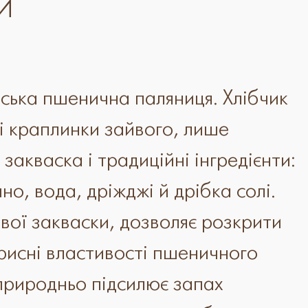
Й
ська пшенична паляниця. Хлібчик
і краплинки зайвого, лише
закваска і традиційні інгредієнти:
, вода, дріжджі й дрібка солі.
вої закваски, дозволяє розкрити
орисні властивості пшеничного
 природньо підсилює запах