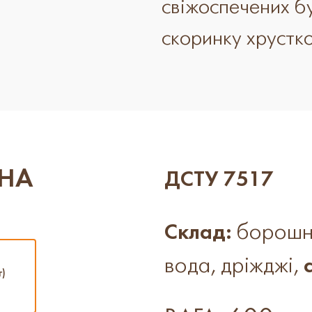
свіжоспечених б
скоринку хрустк
ЧНА
ДСТУ 7517
Склад:
борошн
вода,
дріжджі,
с
г)