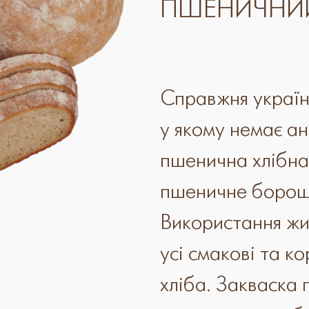
ПШЕНИЧНИ
Справжня україн
у якому немає ан
пшенична хлібна 
пшеничне борошно
Використання жи
усі смакові та к
хліба. Закваска