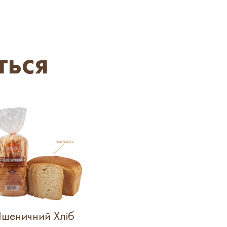
ться
шеничний Хліб