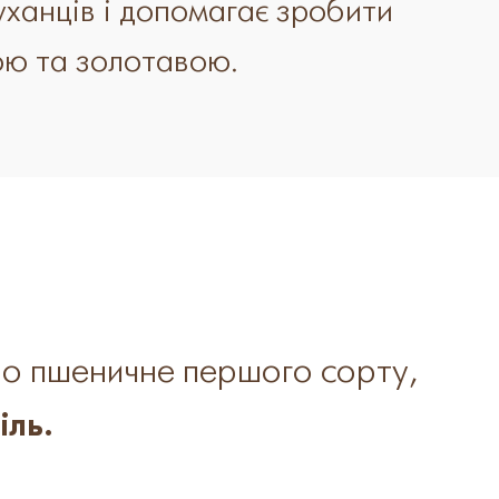
уханців і допомагає зробити
ою та золотавою.
о пшеничне
першого сорту,
іль.