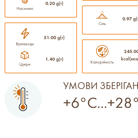
0.20
g(г)
Насичені
0.97
g(
Сіль
51.00
g(г)
Вуглеводи
245.0
kcal(кка
1.40
g(г)
Калорійність
Цукри
УМОВИ ЗБЕРІГА
+6°C...+28