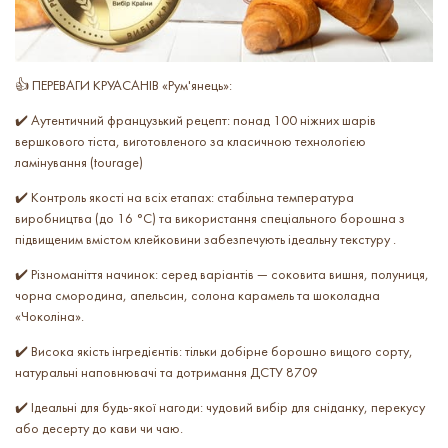
👍 ПЕРЕВАГИ КРУАСАНІВ «Рум'янець»:
✔️ Аутентичний французький рецепт: понад 100 ніжних шарів
вершкового тіста, виготовленого за класичною технологією
ламінування (tourage)
✔️ Контроль якості на всіх етапах: стабільна температура
виробництва (до 16 °C) та використання спеціального борошна з
підвищеним вмістом клейковини забезпечують ідеальну текстуру .
✔️ Різноманіття начинок: серед варіантів — соковита вишня, полуниця,
чорна смородина, апельсин, солона карамель та шоколадна
«Чоколіна».
✔️ Висока якість інгредієнтів: тільки добірне борошно вищого сорту,
натуральні наповнювачі та дотримання ДСТУ 8709
✔️ Ідеальні для будь-якої нагоди: чудовий вибір для сніданку, перекусу
або десерту до кави чи чаю.