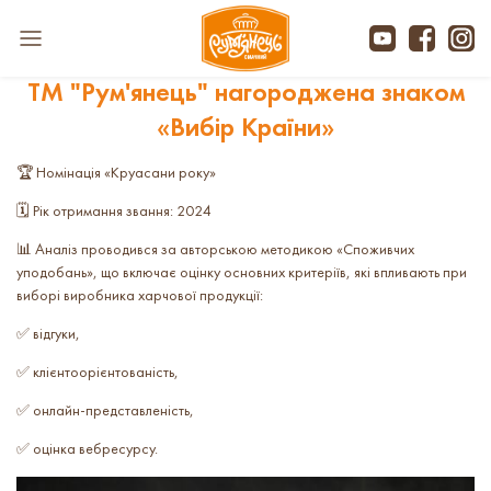
ТМ "Рум'янець" нагороджена знаком
«Вибір Країни»
🏆 Номінація «Круасани року»
🗓 Рік отримання звання: 2024
📊 Аналіз проводився за авторською методикою «Споживчих
уподобань», що включає оцінку основних критеріїв, які впливають при
виборі виробника харчової продукції:
✅ відгуки,
✅ клієнтоорієнтованість,
✅ онлайн-представленість,
✅ оцінка вебресурсу.