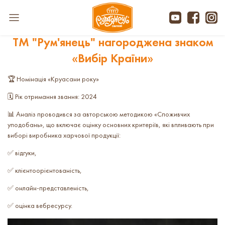
ТМ "Рум'янець" нагороджена знаком
«Вибір Країни»
🏆 Номінація «Круасани року»
🗓 Рік отримання звання: 2024
📊 Аналіз проводився за авторською методикою «Споживчих
уподобань», що включає оцінку основних критеріїв, які впливають при
виборі виробника харчової продукції:
✅ відгуки,
✅ клієнтоорієнтованість,
✅ онлайн-представленість,
✅ оцінка вебресурсу.