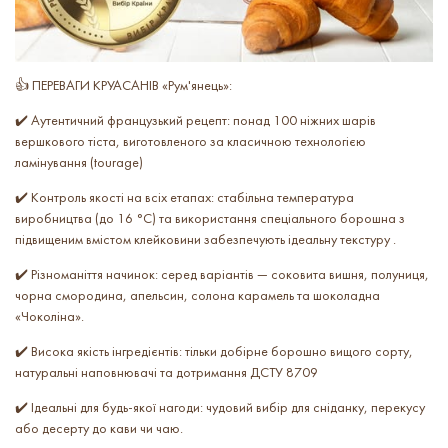
👍 ПЕРЕВАГИ КРУАСАНІВ «Рум'янець»:
✔️ Аутентичний французький рецепт: понад 100 ніжних шарів
вершкового тіста, виготовленого за класичною технологією
ламінування (tourage)
✔️ Контроль якості на всіх етапах: стабільна температура
виробництва (до 16 °C) та використання спеціального борошна з
підвищеним вмістом клейковини забезпечують ідеальну текстуру .
✔️ Різноманіття начинок: серед варіантів — соковита вишня, полуниця,
чорна смородина, апельсин, солона карамель та шоколадна
«Чоколіна».
✔️ Висока якість інгредієнтів: тільки добірне борошно вищого сорту,
натуральні наповнювачі та дотримання ДСТУ 8709
✔️ Ідеальні для будь-якої нагоди: чудовий вибір для сніданку, перекусу
або десерту до кави чи чаю.