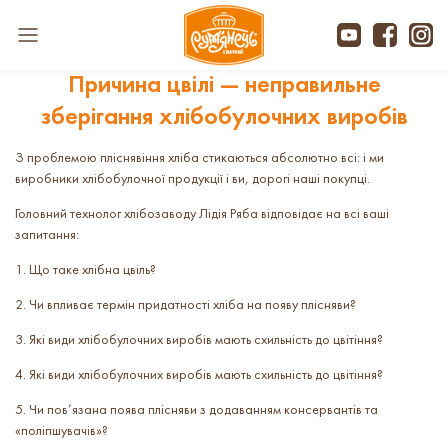
Причина цвілі — неправильне
зберігання хлібобулочних виробів
З проблемою пліснявіння хліба стикаються абсолютно всі: і ми
виробники хлібобулочної продукції і ви, дорогі наші покупці.
Головний технолог хлібозаводу Лідія Ряба відповідає на всі ваші
запитання:
1. Що таке хлібна цвіль?
2. Чи впливає термін придатності хліба на появу плісняви?
3. Які види хлібобулочних виробів мають схильність до цвітіння?
4. Які види хлібобулочних виробів мають схильність до цвітіння?
5. Чи пов’язана поява плісняви з додаванням консервантів та
«поліпшувачів»?