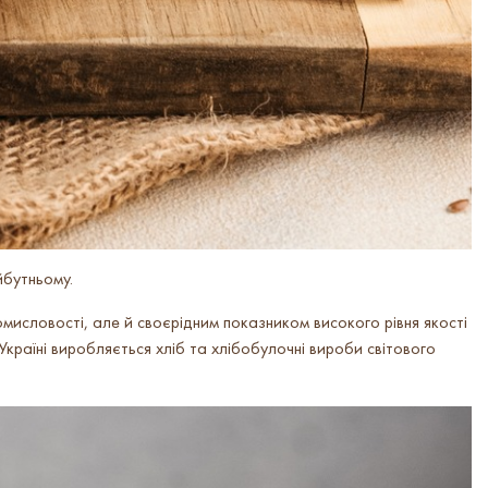
йбутньому.
омисловості, але й своєрідним показником високого рівня якості
Україні виробляється хліб та хлібобулочні вироби світового