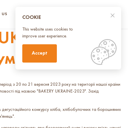
 US
CONTACT US
UA
EN
COOKIE
This website uses cookies to
 UKRAINE-2023:
improve user experience.
ум'янець"
Accept
період з 20 по 21 вересня 2023 року на території нашої країни
словості під назвою "BAKERY UKRAINE-2023". Захід
 дегустаційного конкурсу хліба, хлібобулочних та борошняних
'янець".