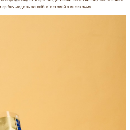
нагороди свідчать про бездоганний смак і високу якість нашої
 срібну медаль за хліб «Тостовий з висівками».