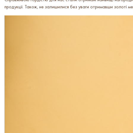
Справжньою гордістю для нас стали отримані найвищі нагороди -
продукції. Також, не залишилися без уваги отримавши золоті мед