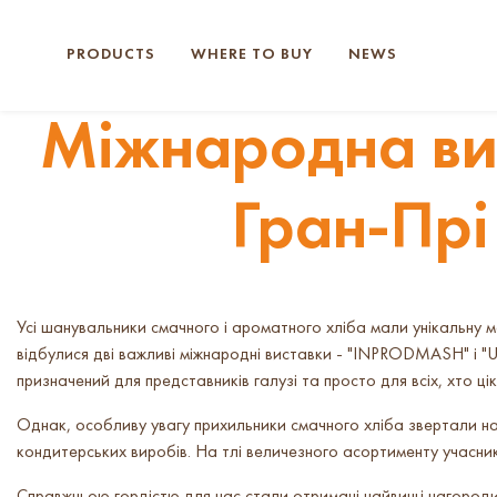
PRODUCTS
WHERE TO BUY
NEWS
Міжнародна ви
Гран-Прі
Усі шанувальники смачного і ароматного хліба мали унікальну м
відбулися дві важливі міжнародні виставки - "INPRODMASH" і 
призначений для представників галузі та просто для всіх, хто ц
Однак, особливу увагу прихильники смачного хліба звертали н
кондитерських виробів. На тлі величезного асортименту учасникі