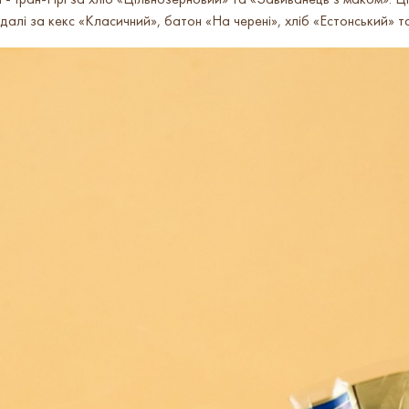
 Гран-Прі за хліб «Цільнозерновий» та «Завиванець з маком». Ці 
алі за кекс «Класичний», батон «На черені», хліб «Естонський» та