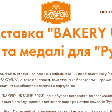
ABOUT
ставка "BAKERY
 та медалі для "Р
ожливість стежити за однією з найважливіших подій цього року. У 
"UPAKOVKA", а також виставка, присвячена хлібопекарській проми
ікавиться виробництвом продуктів харчування.
а "BAKERY UKRAINE-2023", де відбулося нагородження переможців
в цього заходу, однією з найяскравіших зірок стала компанія "Рум