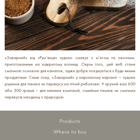
«Заварний» від «Рум’янця» чудово смакує з м’ясом та овочами,
приготованими на відкритому вогнищі. Окрім того, цей хліб стане
смачною основою для канапок, адже добре поєднується з будь-якими
продуктами. Саме тому, «Заварний» у нарізаному варіанті – чудове
рішення для пікніка чи перекусу на літній риболовлі. У зручній вазі 600
або 300 грамів – для великих компаній, сімейних пікніків чи смачних
перекусів наодинці з природою.
Products
Where to buy