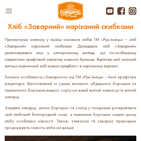
Хліб «Заварний» нарізаний скибками
Презентуємо новинку у лінійці основних хлібів ТМ «Рум’янець» – хліб
«Заварний» нарізаний скибками. Донедавна хліб «Заварний»
реалізовувався лиш у непорізаному вигляді, що по-особливому
підкреслює крафтовий характер кожного буханця. Відтепер цей смачний
житньо-пшеничний хліб можна придбати і в нарізаному варіанті.
Головна особливість «Заварного» від ТМ «Рум’янець» – його крафтова
рецептура. Виготовлений із суміші житнього обдирного борошна та
пшеничного борошна вищого сорту на живій житній заквасці та житній
заварці.
Завдяки заварці, житнє борошно та солод у поєднанні розкривають
свій глибокий благородний смак, а пшеничне борошно надає цьому
хлібу особливої ніжності. Також, закваска та заварка природньо
продовжують свіжість хліба на довше.