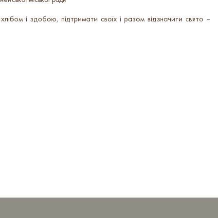
ненської міської ради
лібом і здобою, підтримати своїх і разом відзначити свято –