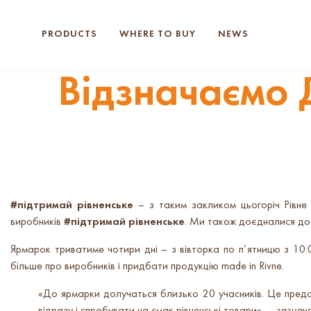
PRODUCTS
WHERE TO BUY
NEWS
Відзначаємо Д
#підтримай рівненське
– з таким закликом цьогоріч Рівне 
виробників
#підтримай рівненське
. Ми також доєдналися до 
Ярмарок триватиме чотири дні – з вівторка по п’ятницю з 10:0
більше про виробників і придбати продукцію made in Rivne.
«До ярмарки долучаться близько 20 учасників. Це предс