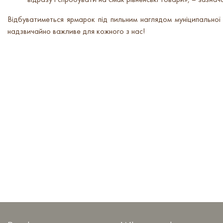
відразу і спробувати на смак рівненські товари»,
– зазнача
Відбуватиметься ярмарок під пильним наглядом муніципальної
надзвичайно важливе для кожного з нас
!