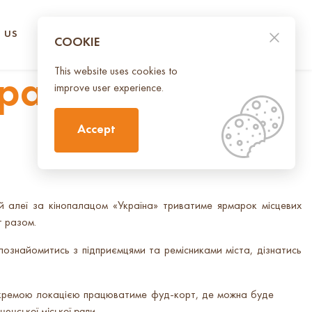
 US
CONTACT US
UA
EN
COOKIE
This website uses cookies to
разом зі своїм
improve user experience.
Accept
й алеї за кінопалацом «Україна» триватиме ярмарок місцевих
т разом.
 познайомитись з підприємцями та ремісниками міста, дізнатись
. Окремою локацією працюватиме фуд-корт, де можна буде