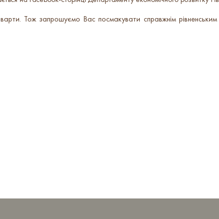
ється на Facebook-сторінці Департаменту економічного розвитку Рів
 варти. Тож запрошуємо Вас посмакувати справжнім рівненським х