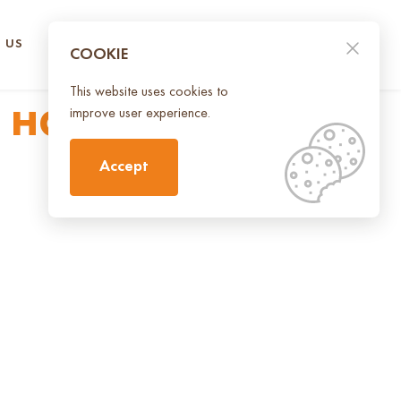
 US
CONTACT US
UA
EN
COOKIE
This website uses cookies to
 нашій хлібній
improve user experience.
Accept