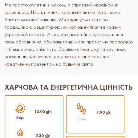
Не просто рулетик з маком, а справжній український
завиванець! Шість ніжних, тоненьких витків тіста і дуже
багато макової начинки. Ми замішуємо тісто за
традиційною рецептурою, як колись випікали в кожній
українській господі. А ще, ми самостійно вдосконалили
своє обладнання, аби завиванці мали правильну пропорцію
– більше маку аніж тіста. Завдяки стильному та зручному
пакуванню «Завиванець з маком»
стане смачним
креативним презентом на будь-яке свято.
ХАРЧОВА ТА ЕНЕРГЕТИЧНА ЦІННІСТЬ
13.00
g(г)
7.90
g(г)
Жири
Білки
2.30
g(г)