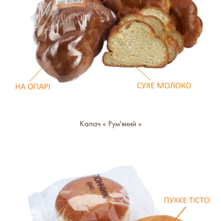
Калач « Рум'яний »