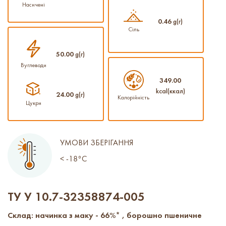
Насичені
0.46
g(г)
Сіль
50.00
g(г)
Вуглеводи
349.00
kcal(ккал)
24.00
g(г)
Калорійність
Цукри
УМОВИ ЗБЕРІГАННЯ
< -18°C
ТУ У 10.7-32358874-005
Склад: начинка з маку - 66%* , борошно пшеничне