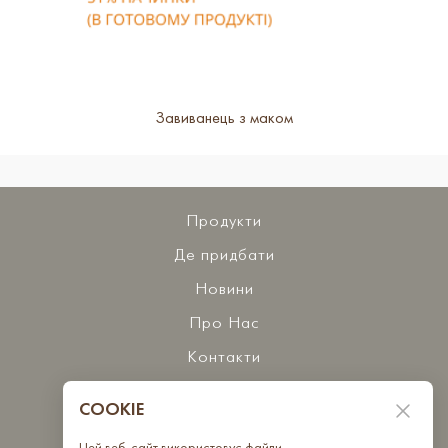
Завиванець з маком
Продукти
Де придбати
Новини
Про Нас
Контакти
COOKIE
Бажаєте з нами співпрацювати?