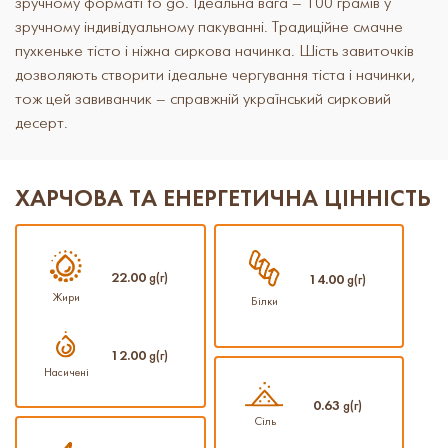
зручному форматі to go. Ідеальна вага – 100 грамів у
зручному індивідуальному пакуванні. Традиційне смачне
пухкеньке тісто і ніжна сиркова начинка. Шість завиточків
дозволяють створити ідеальне чергування тіста і начинки,
тож цей завиванчик – справжній український сирковий
десерт.
ХАРЧОВА ТА ЕНЕРГЕТИЧНА ЦІННІСТЬ
22.00
g(г)
14.00
g(г)
Жири
Білки
12.00
g(г)
Насичені
0.63
g(г)
Сіль