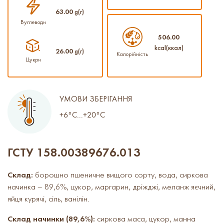
63.00
g(г)
Вуглеводи
506.00
kcal(ккал)
26.00
g(г)
Калорійність
Цукри
УМОВИ ЗБЕРІГАННЯ
+6°C...+20°C
ГСТУ 158.00389676.013
Склад:
борошно пшеничне вищого сорту, вода, сиркова
начинка – 89,6%, цукор, маргарин, дріжджі, меланж яєчний,
яйця курячі, сіль, ванілін.
Склад начинки (89,6%):
сиркова маса, цукор, манна