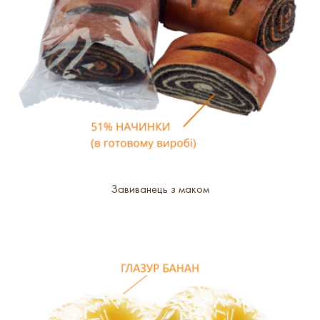
Завиванець з маком