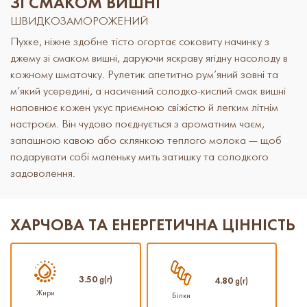
ЗІ СМАКОМ ВИШНІ
ШВИДКОЗАМОРОЖЕНИЙ
Пухке, ніжне здобне тісто огортає соковиту начинку з
джему зі смаком вишні, даруючи яскраву ягідну насолоду в
кожному шматочку. Рулетик апетитно рум’яний зовні та
м’який усередині, а насичений солодко-кислий смак вишні
наповнює кожен укус приємною свіжістю й легким літнім
настроєм. Він чудово поєднується з ароматним чаєм,
запашною кавою або склянкою теплого молока — щоб
подарувати собі маленьку мить затишку та солодкого
задоволення.
ХАРЧОВА ТА ЕНЕРГЕТИЧНА ЦІННІСТЬ
3.50
g(г)
4.80
g(г)
Жири
Білки