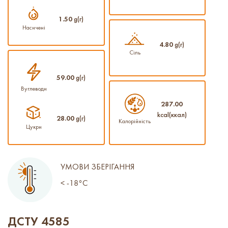
1.50
g(г)
Насичені
4.80
g(г)
Сіль
59.00
g(г)
Вуглеводи
287.00
kcal(ккал)
28.00
g(г)
Калорійність
Цукри
УМОВИ ЗБЕРІГАННЯ
< -18°C
ДСТУ 4585