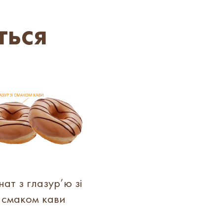
ться
ат з глазур’ю зі
смаком кави