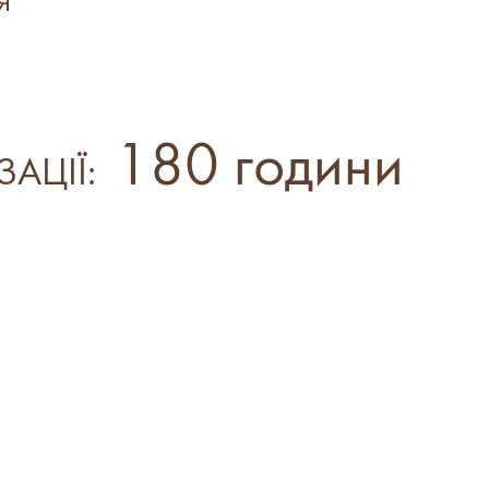
я
180 години
ЗАЦІЇ: