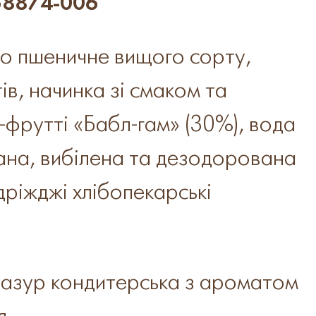
58874-006
о пшеничне вищого сорту,
ів, начинка зі смаком та
-фрутті «Бабл-гам» (30%), вода
ана, вибілена та дезодорована
дріжджі хлібопекарські
глазур кондитерська з ароматом