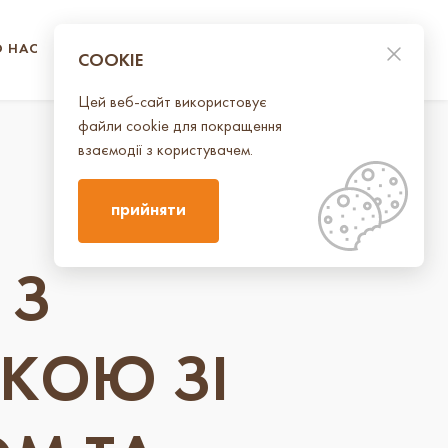
О НАС
КОНТАКТИ
UA
EN
COOKIE
Цей веб-сайт використовує
файли cookie для покращення
взаємодії з користувачем.
прийняти
 З
КОЮ ЗІ