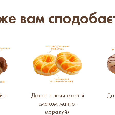
е вам сподобає
й »
Донат з начинкою зі
Дон
смаком манго-
маракуйя