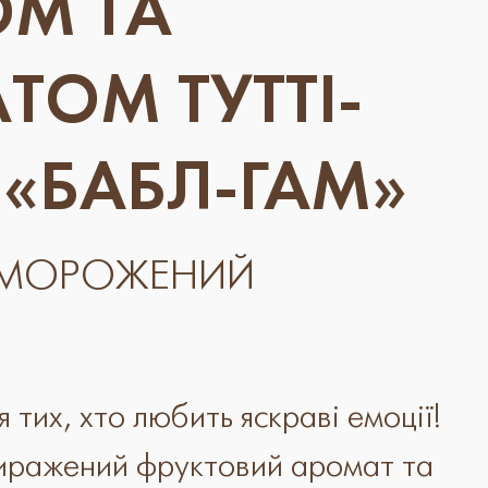
М ТА
ТОМ ТУТТІ-
 «БАБЛ-ГАМ»
МОРОЖЕНИЙ
 тих, хто любить яскраві емоції!
иражений фруктовий аромат та