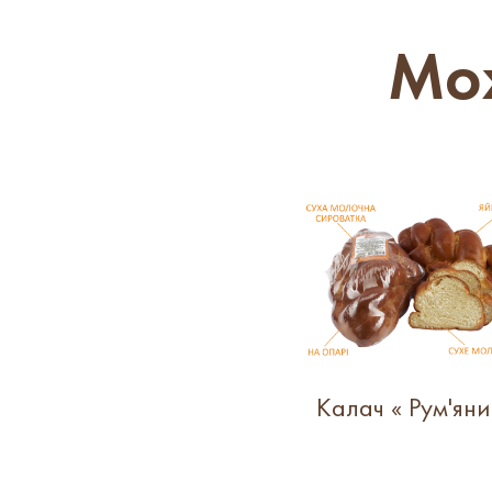
Мож
Калач « Рум'яни