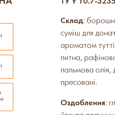
ЧНА
ТУ У 10.7-323
Склад
: борошн
суміш для донат
г)
ароматом тутті
питна, рафінов
г)
пальмова олія, 
пресовані.
0
л)
Оздоблення
: 