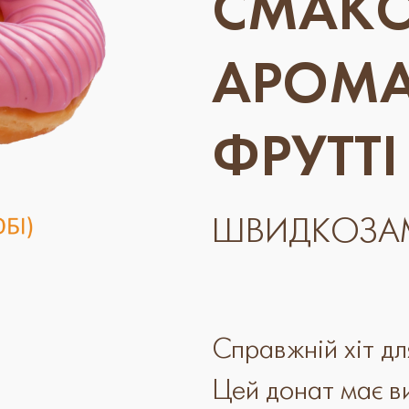
СМАКО
АРОМА
ФРУТТІ
ШВИДКОЗА
Справжній хіт для
Цей донат має в