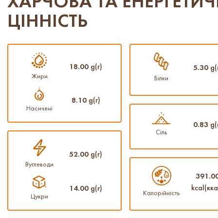
ХАРЧОВА ТА ЕНЕРГЕТИ
ЦІННІСТЬ
18.00
g(г)
5.30
g(
Жири
Білки
8.10
g(г)
Насичені
0.83
g(
Сіль
52.00
g(г)
Вуглеводи
391.0
kcal(кка
14.00
g(г)
Калорійність
Цукри