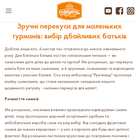
Зручні перекуси для маленьких
гурманів: вибір дбайливих батьків
Добігає кінця літо, й настав час готуватися до нового навчального
року. Для багатьох батьків постає головоломне питання — які
смаколики дати дітям до школи та гуртка? Ми розуміємо, що перекуси
мають бути не лише смачними, а й зручними, поживними та відповідати
вимогам сучасних батьків. Ось чому хлібозавод "Рум'янець" пропонує
лінійку смаколиків, що стане незамінною складовою вашого
щоденного ритуалу - смачних перекусів для малят!
Розмаїття смаків
Ми розуміємо, наскільки важливо враховувати індивідуальні смаки
дітей, тому пропонуємо широкий асортимент здобних та
хлібобулочних виробів саме на ваш вибір. Від солодких фруктових
смаків до ніжних вершкових — у нас є варіанти для будь-якої дитячої
фантазії. Від розкішних листкових круасанів до повітряних пончиків і