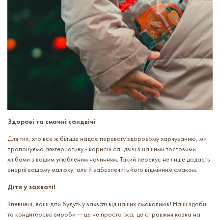
Здорові та смачні сандвічі
Для тих, хто все ж більше надає перевагу здоровому харчуванню, ми
пропонуємо альтернативу - корисні сандвічі з нашими тостовими
хлібами з вашим улюбленим начинням. Такий перекус не лише додасть
енергії вашому малюку, але й забезпечить його відмінним смаком.
Діти у захваті!
Впевнені, ваші діти будуть у захваті від наших смаколиків!
Наші здобні
та кондитерські вироби — це не просто їжа, це справжня казка на