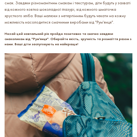
смак. Завдяки різноманітним смакам і текстурам, діти будуть у захваті
від кожного ковтка шоколадної глазурі, від кожного шматочка
хрусткого хліба. Ваші малюки з нетерпінням будуть чекати на кожну
можливість насолодитися смачними виробами від "Рум'янця".
Нехай цей навчальний рік пройде позитивно та смачно завдяки
смаколикам від "Рум'янця". Обирайте якість, зручність та розмаїття разом з
нами. Ваші діти заслуговують на найкраще!