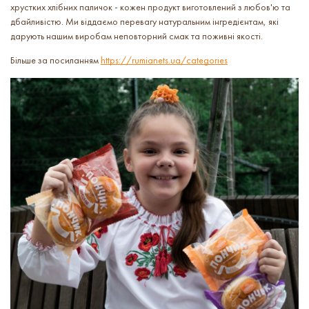
хрустких хлібних паличок - кожен продукт виготовлений з любов'ю та
дбайливістю. Ми віддаємо перевагу натуральним інгредієнтам, які
дарують нашим виробам неповторний смак та поживні якості.
Більше за посиланням
https://rumianets.ua/categories