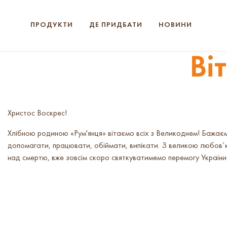
ПРОДУКТИ
ДЕ ПРИДБАТИ
НОВИНИ
Ві
Христос Воскрес!
Хлібною родиною «Рум'янця» вітаємо всіх з Великоднем! Бажає
допомагати, працювати, обіймати, випікати. З великою любов’ю 
над смертю, вже зовсім скоро святкуватимемо перемогу України