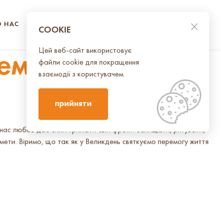
О НАС
КОНТАКТИ
UA
EN
COOKIE
Цей веб-сайт використовує
ем!
файли cookie для покращення
взаємодії з користувачем.
прийняти
нас любов дає сили тримати свій фронт: захищати, рятувати,
мети. Віримо, що так як у Великдень святкуємо перемогу життя