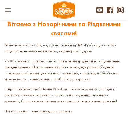
Вітаємо з Новорічними та Різдвяними
святами!
Розпочавши новий рік, від усього колективу ТМ «Рум’янець» хочемо
подякувати нашим споживачам, партнерам і друзям!
У 2022-му ми усі разом, пліч-о-пліч долали труднощі та надзвичайно
складні виклики. Проте, минулий рік показав, що усі ми об’єднані
спільними глибокими цінностями, сміливістю, стійкістю, любов’ю до
українського і, найголовніше, любов’ю до України!
Щиро бажаємо, щоб Новий 2023 рік став роком миру, злагоди та
розвитку! Зичимо родинного тепла, лише радісних і щасливих
моментів, багато нових цікавих можливостей та яскравих проєктів!
Найголовніше – якнайшвидшої перемоги!