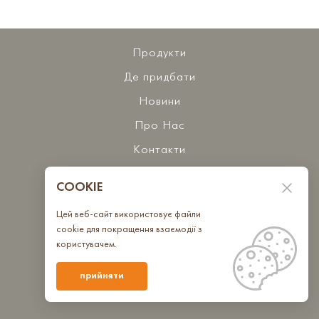
Продукти
Де придбати
Новини
Про Нас
Контакти
COOKIE
Бажаєте з нами співпрацювати?
Цей веб-сайт використовує файли
Зв'яжіться з нами
cookie для покращення взаємодії з
користувачем.
Ми в спільнотах
прийняти