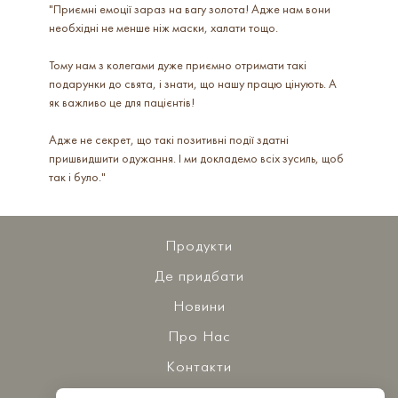
"Приємні емоції зараз на вагу золота! Адже нам вони
необхідні не менше ніж маски, халати тощо.
Тому нам з колегами дуже приємно отримати такі
подарунки до свята, і знати, що нашу працю цінують. А
як важливо це для пацієнтів!
Адже не секрет, що такі позитивні події здатні
пришвидшити одужання. І ми докладемо всіх зусиль, щоб
так і було."
Продукти
Де придбати
Новини
Про Нас
Контакти