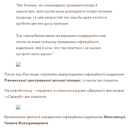
"Ми бачимо, як самовіддано працюють лікарі й
медсестри, яких зусиль вони докладають попри численні
труднощі. І в цей непростий час нам би дуже хотілося
зробити для них щось приємне.
Тож перед Великоднем ми вирішили подарувати наші
паски не лише кожному працівнику інфекційного
відділення, але й усім, хто там лікується і не зможе
зустріти свято вдома."
Паски від «Рум’янця» отримали медпрацівники інфекційного відділення
Рівненської центральної міської лікарні
, а також їхні пацієнти.
На кожній пасці – сердечко із написом від руки
«Дякуємо!»
для лікарів
і
«Одужуй!»
для пацієнтів.
Враженнями ділиться завідувачка інфекційним відділенням
Максимчук
Галина Володимирівна
: