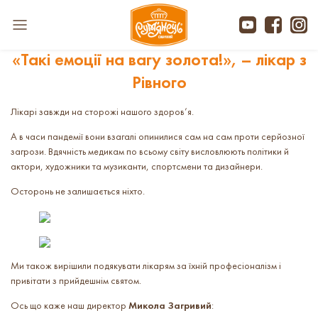
«Такі емоції на вагу золота!», – лікар з
Рівного
Лікарі завжди на сторожі нашого здоров’я.
А в часи пандемії вони взагалі опинилися сам на сам проти серйозної
загрози. Вдячність медикам по всьому світу висловлюють політики й
актори, художники та музиканти, спортсмени та дизайнери.
Осторонь не залишається ніхто.
Ми також вирішили подякувати лікарям за їхній професіоналізм і
привітати з прийдешнім святом.
Ось що каже наш директор
Микола Загривий
: