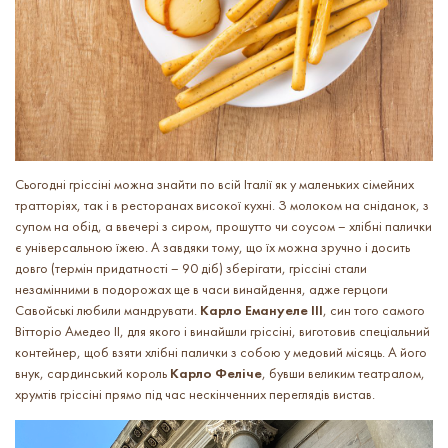
Сьогодні гріссіні можна знайти по всій Італії як у маленьких сімейних
тратторіях, так і в ресторанах високої кухні. З молоком на сніданок, з
супом на обід, а ввечері з сиром, прошутто чи соусом – хлібні палички
є універсальною їжею. А завдяки тому, що їх можна зручно і досить
довго (термін придатності – 90 діб) зберігати, гріссіні стали
незамінними в подорожах ще в часи винайдення, адже герцоги
Савойські любили мандрувати.
Карло Емануеле III
, син того самого
Вітторіо Амедео ІІ, для якого і винайшли гріссіні, виготовив спеціальний
контейнер, щоб взяти хлібні палички з собою у медовий місяць. А його
внук, сардинський король
Карло Феліче
, бувши великим театралом,
хрумтів гріссіні прямо під час нескінченних переглядів вистав.