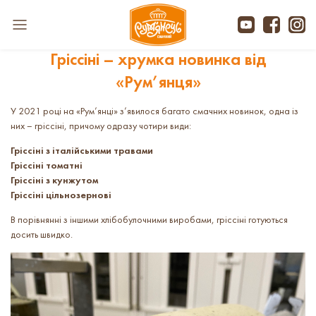
Гріссіні – хрумка новинка від
«Рум’янця»
У 2021 році на «Рум’янці» з’явилося багато смачних новинок, одна із
них – гріссіні, причому одразу чотири види:
Гріссіні з італійськими травами
Гріссіні томатні
Гріссіні з кунжутом
Гріссіні цільнозернові
В порівнянні з іншими хлібобулочними виробами, гріссіні готуються
досить швидко.