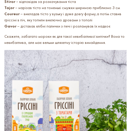
Stiror
– відповідав за розкачування тіста
Tajor
– нарізав тісто на тоненькі смужки шириною приблизно 3 см
Coureur
– викладав тісто у вузьку і дуже довгу форму,а потім ставив
гріссіні в піч, яку топили виключно дровами з тополі
Gavor
– діставав хлібні палички з печі і розламував їх надвоє
Скажете, забагато мороки як для такої невибагливої випічки? Вона то
невибаглива, але має вельми шляхетну історію винайдення.