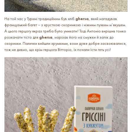
На той час у Турині традиційним був хліб
ghersa
, який нагадував
французький багет – з хрусткою скоринкою і ніжним пухким м’якушем.
А цього герцогу якраз треба було уникати! Тоді Антоніо вирішив тонко
розкачати тісто для
ghersa
, нарізав його на смужки й запік до
скоринки. Палички вийшли хрумкими, вони дуже добре засвоювалися,
тож не дивно, що крім герцога Вітторіо, їх почали їсти геть усі!