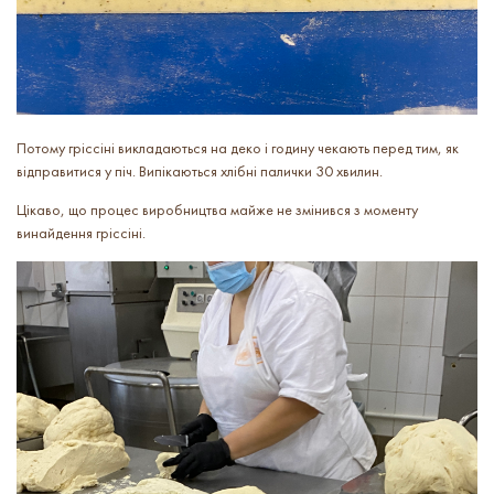
Потому гріссіні викладаються на деко і годину чекають перед тим, як
відправитися у піч. Випікаються хлібні палички 30 хвилин.
Цікаво, що процес виробництва майже не змінився з моменту
винайдення гріссіні.