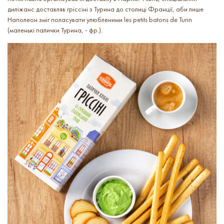
диліжанс доставляв гріссіні з Турина до столиці Франції, аби лише
Наполеон зміг поласувати улюбленими les petits batons de Turin
(маленькі палички Турина, - фр.).