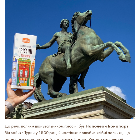
До речі, палким шанувальником гріссіні був
Наполеон Бонапарт
.
Він зайняв Турин у 1800 році й настільки полюбив хлібні палички, що
потім навіть організував їх доставку в Париж. Уявіть, спеціальний