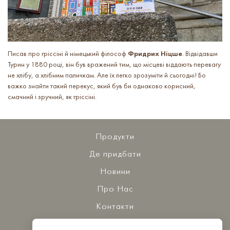
Писав про гріссіні й німецький філософ
Фридрих Ніцше
. Відвідавши
Турин у 1880 році, він був вражений тим, що місцеві віддають перевагу
не хлібу, а хлібним паличкам. Але їх легко зрозуміти й сьогодні! Бо
важко знайти такий перекус, який був би однаково корисний,
смачний і зручний, як гріссіні.
Продукти
Де придбати
Новини
Про Нас
Контакти