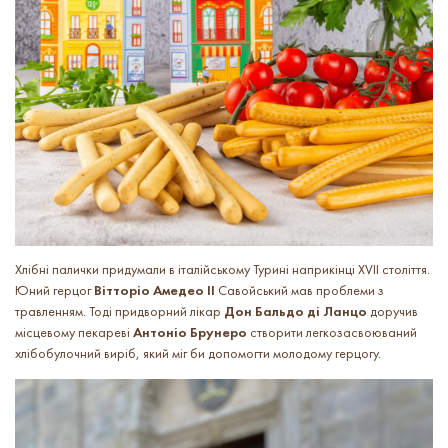
Хлібні палички придумали в італійському Турині наприкінці XVII століття.
Юний герцог
Вітторіо Амедео ІІ
Савойський мав проблеми з
травленням. Тоді придворний лікар
Дон Бальдо ді Ланцо
доручив
місцевому пекареві
Антоніо Брунеро
створити легкозасвоюваний
хлібобулочний виріб, який міг би допомогти молодому герцогу.