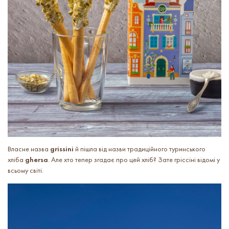
Власне назва
grissini
й пішла від назви традиційного туринського
хліба
ghersa
. Але хто тепер згадає про цей хліб? Зате гріссіні відомі у
всьому світі.