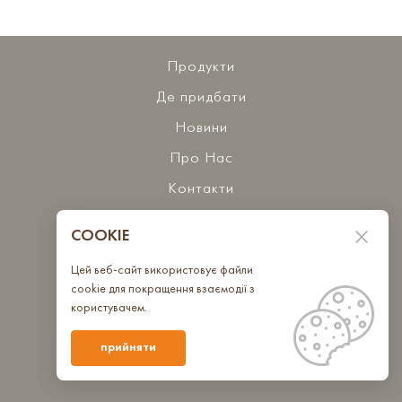
Продукти
Де придбати
Новини
Про Нас
Контакти
COOKIE
Бажаєте з нами співпрацювати?
Цей веб-сайт використовує файли
Зв'яжіться з нами
cookie для покращення взаємодії з
користувачем.
Ми в спільнотах
прийняти