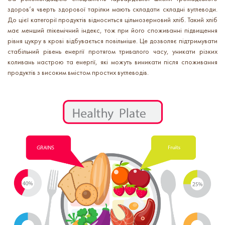
здоров’я чверть здорової тарілки мають складати складні вуглеводи.
До цієї категорії продуктів відноситься цільнозерновий хліб. Такий хліб
має менший глікемічний індекс, тож при його споживанні підвищення
рівня цукру в крові відбувається повільніше. Це дозволяє підтримувати
стабільний рівень енергії протягом тривалого часу, уникати різких
коливань настрою та енергії, які можуть виникати після споживання
продуктів з високим вмістом простих вуглеводів.