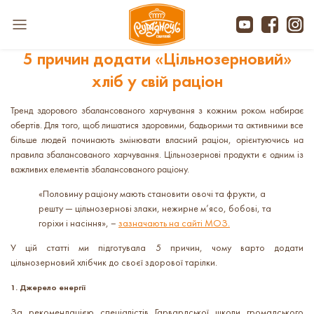
5 причин додати «Цільнозерновий»
хліб у свій раціон
Тренд здорового збалансованого харчування з кожним роком набирає
обертів. Для того, щоб лишатися здоровими, бадьорими та активними все
більше людей починають змінювати власний раціон, орієнтуючись на
правила збалансованого харчування. Цільнозернові продукти є одним із
важливих елементів збалансованого раціону.
«Половину раціону мають становити овочі та фрукти, а
решту — цільнозернові злаки, нежирне м’ясо, бобові, та
горіхи і насіння», –
зазначають на сайті МОЗ.
У цій статті ми підготувала 5 причин, чому варто додати
цільнозерновий хлібчик до своєї здорової тарілки.
1. Джерело енергії
За рекомендацією спеціалістів Гарвардської школи громадського