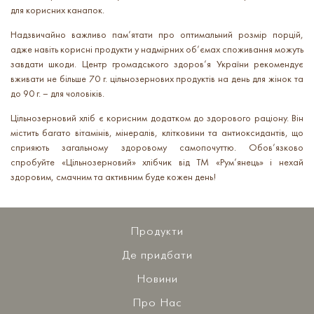
для корисних канапок.
Надзвичайно важливо пам’ятати про оптимальний розмір порцій,
адже навіть корисні продукти у надмірних об’ємах споживання можуть
завдати шкоди. Центр громадського здоров’я України рекомендує
вживати не більше 70 г. цільнозернових продуктів на день для жінок та
до 90 г. – для чоловіків.
Цільнозерновий хліб є корисним додатком до здорового раціону. Він
містить багато вітамінів, мінералів, клітковини та антиоксидантів, що
сприяють загальному здоровому самопочуттю. Обов’язково
спробуйте «Цільнозерновий» хлібчик від ТМ «Рум’янець» і нехай
здоровим, смачним та активним буде кожен день!
Продукти
Де придбати
Новини
Про Нас