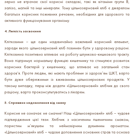
зерно не втрачає свої корисні складові, такі як вітаміни групи В,
залізо, магній та інші мінерали. Тому цільнозерновий хліб є джерелом
багатьох корисних поживних речовин, необхідних для здорового та
активного функціонування організму.
4. Легкість засвоєння
Клітковини – ще один надзвичайно важливий корисний елемент,
заради якого цільнозерновий хліб повинен бути у здоровому раціоні.
Клітковина позитивно впливає на роботу шлунково-кишкового тракту.
Вона підтримує нормальну функцію кишечнику та стимулює розвиток
корисних бактерій у кишечнику, що впливає на загальний стан
здоров'я. Проте людям, які мають проблеми зі здоров’ям ШКТ, варто
бути дуже обережними із вживанням цільнозернових продуктів. У
такому випадку, перш ніж додати «Цільнозерновий» хлібчик до свого
раціону, варто проконсультуватись з лікарем.
5. Справжнє задоволення від смаку
Корисне не означає не смачне! Наш «Цільнозерновий» хліб – чудове
підтвердження цієї тези. Хлібчик з насиченим пшеничним смаком,
пористим м’якушем та неймовірним духмяним ароматом.
«Цільнозерновий» хліб – чудове доповнення основних страв та основа