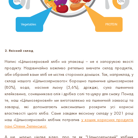
2. Якісний склад
Напис «Цільнозерновий хліб» на упаковці – не є запорукою якості
продукту. Надзвичайно важливо ретельно вивчати склад продуктів,
аби обраний вами хліб не містив сторонніх домішок. Так, наприклад, у
складі нашого «Цільнозернового»: борошно пшеничне
цільнозернове
(80%), вода, насіння льону (5,6%), дріжджі, суха пшенична
клейковина, соняшникова олія і дрібка солі та цукру для смаку. Понад
те, наш «Цільнозерновий» ми виготовляємо на пшеничній заквасці та
заварці, які допомагають максимально розкрити усі корисні
властивості цього хліба. Саме завдяки якісному складу у 2021 році
наш «Цільнозерновий» хлібчик потрапив
у кошик корисних продуктів
пані Олени Зеленської.
А ще, маємо цікаве відео, про те як "Цільнозерновий" хлібчик