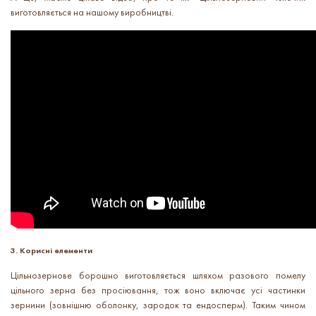
виготовляється на нашому виробництві.
3. Корисні елементи
Цільнозернове борошно виготовляється шляхом разового помелу
цільного зерна без просіювання, тож воно включає усі частинки
зернини (зовнішню оболонку, зародок та ендосперм). Таким чином