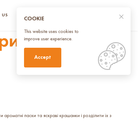
 US
CONTACT US
UA
EN
COOKIE
This website uses cookies to
Христового
improve user experience.
Accept
ароматні паски та яскраві крашанки і розділити їх з