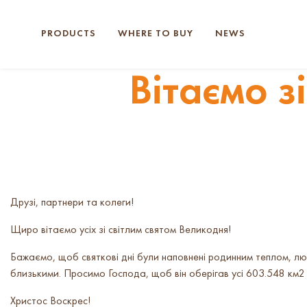
PRODUCTS
WHERE TO BUY
NEWS
Вітаємо з
Друзі, партнери та колеги!
Щиро вітаємо усіх зі світлим святом Великодня!
Бажаємо, щоб святкові дні були наповнені родинним теплом, лю
близькими. Просимо Господа, щоб він оберігав усі 603.548 км2 
Христос Воскрес!