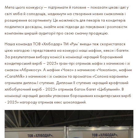
Мета цього конкурсу — підтримати й головне – показати цікаві ідеї у
світі хліба й солодощів, надихнути на створення нових смаколиків і
розширення асортименту. Це можливість для пекарів та кондитерів
поділитися досвідом, знайти нові підходи до пакування і розповісти
компаніям ширшій аудиторії про свою смачну продукцію.
Наша команда ТОВ «Хлібодар» ТМ «Рум`янець» теж скористалася
цією нагодою і представила на конкурсі наші мафіни, кекси і багети.
За результатами вибору комісії в номінації «кращий борошняний
кондитерський виріб – 2025» гран-прі отримав мафін з начинкою і зі
смаком «Абрикосу». А мафіни «Чоко» з начинкою «Чоколіна», мафіни
«CaraMilk» з начинкою і зі смаком та ароматом «Солона карамель»
отримали диплом I ступеню. Дипломи II ступеню «кращий крафтовий
хлібобулочний виріб - 2025» отримав батон багет «Цибульний». В
номінації «кращий дизайн упаковки борошняних кондитерських виріб
- 2025» нагороду отримав кекс шоколадний.