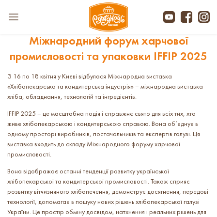
​Міжнародний форум харчової
промисловості та упаковки IFFIP 2025
З 16 по 18 квітня у Києві відбулася Міжнародна виставка
«Хлібопекарська та кондитерська індустрія» – міжнародна виставка
хліба, обладнання, технологій та інгредієнтів.
IFFIP 2025 – це масштабна подія і справжнє свято для всіх тих, хто
живе хлібопекарською і кондитерською справою. Вона об’єднує в
одному просторі виробників, постачальників та експертів галузі. Ця
виставка входить до складу Міжнародного форуму харчової
промисловості.
Вона відображає останні тенденції розвитку української
хлібопекарської та кондитерської промисловості. Також сприяє
розвитку вітчизняного хлібопечення, демонструє досягнення, передові
технології, допомагає в пошуку нових рішень хлібопекарської галузі
України. Це простір обміну досвідом, натхнення і реальних рішень для