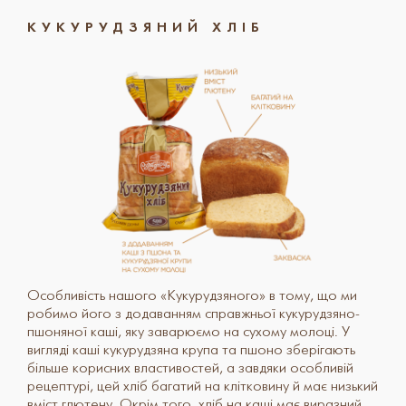
КУКУРУДЗЯНИЙ ХЛІБ
Особливість нашого «Кукурудзяного» в тому, що ми
робимо його з додаванням справжньої кукурудзяно-
пшоняної каші, яку заварюємо на сухому молоці. У
вигляді каші кукурудзяна крупа та пшоно зберігають
більше корисних властивостей, а завдяки особливій
рецептурі, цей хліб багатий на клітковину й має низький
вміст глютену. Окрім того, хліб на каші має виразний